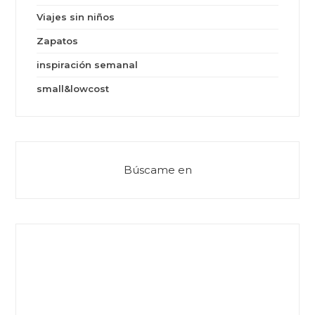
Viajes sin niños
Zapatos
inspiración semanal
small&lowcost
Búscame en