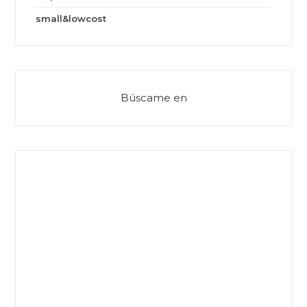
small&lowcost
Búscame en