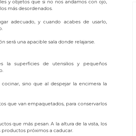
es y objetos que si no nos andamos con ojo,
e los más desordenados.
ugar adecuado, y cuando acabes de usarlo,
o.
ón será una apacible sala donde relajarse.
es la superficies de utensilios y pequeños
o.
cocinar, sino que al despejar la encimera la
ctos que van empaquetados, para conservarlos
tos que más pesan. A la altura de la vista, los
s productos próximos a caducar.