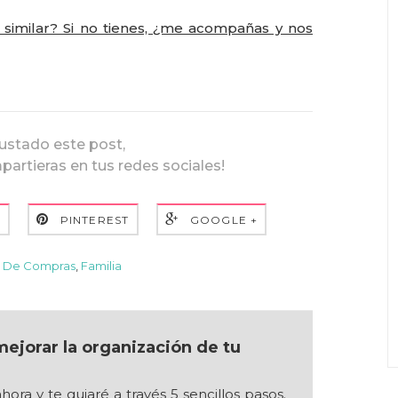
 similar? Si no tienes, ¿me acompañas y nos
gustado este post,
mpartieras en tus redes sociales!
R
PINTEREST
GOOGLE +
De Compras
,
Familia
ejorar la organización de tu
hora y te guiaré a través 5 sencillos pasos.