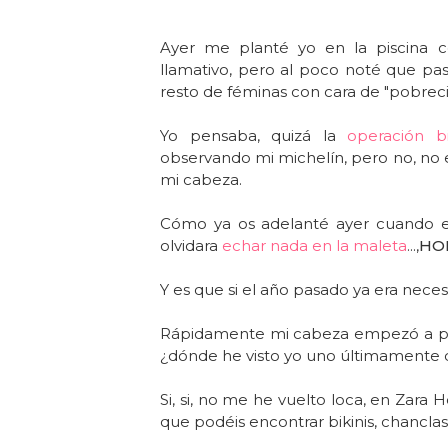
Ayer me planté yo en la piscina co
llamativo, pero al poco noté que pas
resto de féminas con cara de "pobrecita
Yo pensaba, quizá la
operación b
observando mi michelín, pero no, no er
mi cabeza.
Cómo ya os adelanté ayer cuando e
olvidara
echar nada en la maleta
...,
HOR
Y es que si el año pasado ya era neces
Rápidamente mi cabeza empezó a pe
¿dónde he visto yo uno últimamente 
Si, si, no me he vuelto loca, en Zar
que podéis encontrar bikinis, chancla