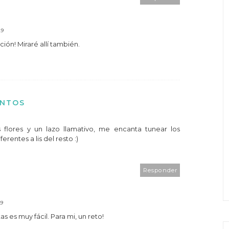
19
ión! Miraré allí también.
ENTOS
s flores y un lazo llamativo, me encanta tunear los
rentes a lis del resto :)
Responder
09
as es muy fácil. Para mi, un reto!