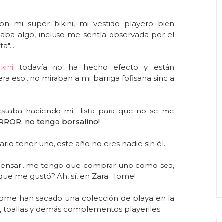
n mi super bikini, mi vestido playero bien
aba algo, incluso me sentía observada por el
"...
ikini
todavía no ha hecho efecto y están
a eso...no miraban a mi barriga fofisana sino a
staba haciendo mi lista para que no se me
ROR, no tengo borsalino!
ario tener uno, este año no eres nadie sin él.
nsar...me tengo que comprar uno como sea,
que me gustó? Ah, sí, en Zara Home!
a Home han sacado una colección de playa en la
s, toallas y demás complementos playeriles.