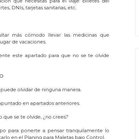
ón que necesitas para el viaje: billetes del
tes, DNIs, tarjetas sanitarias, etc.
ltar más cómodo llevar las medicinas que
lugar de vacaciones.
ente este apartado para que no se te olvide
DO
e puede olvidar de ninguna manera.
apuntado en apartados anteriores.
 que se te olvide, ¿no crees?
po para ponerte a pensar tranquilamente lo
tarlo en el Planing para Maletas bajo Control.