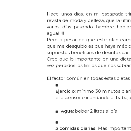
Hace unos días, en mi escapada trim
revista de moda y belleza, que la últi
varios días pasando hambre...habla
agua!!!!!!!
Pero a pesar de que este planteami
que me desquició es que haya médico
supuestos beneficios de desintoxicaci
Creo que lo importante en una diet
vez perdidos los kilillos que nos sob
El factor común en todas estas dietas
Ejercicio:
mínimo 30 minutos diario
el ascensor e ir andando al traba
Agua:
beber 2 litros al día
5 comidas diarias.
Más importante 