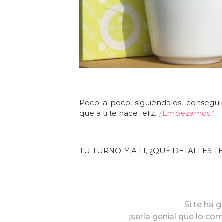
Poco a poco, siguiéndolos,
consegui
que a ti te hace feliz.
¿Empezamos?
TU TURNO: Y A TI, ¿QUÉ DETALLES 
Si te ha 
¡sería genial que lo co