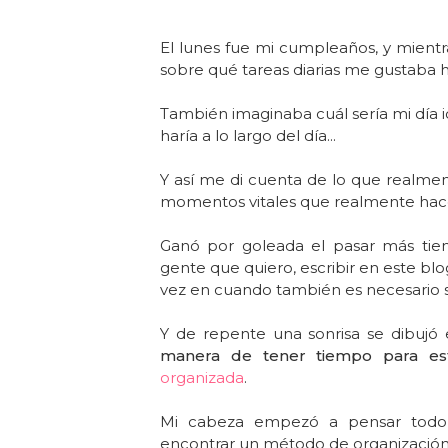
El lunes fue mi cumpleaños, y mientr
sobre qué tareas diarias me gustaba 
También imaginaba cuál sería mi día i
haría a lo largo del día...
Y así me di cuenta de
lo que realmen
momentos vitales que realmente hace
Ganó por goleada el pasar más tie
gente que quiero, escribir en este bl
vez en cuando también es necesario s
Y de repente una sonrisa se dibujó
manera de tener tiempo para est
organizada
.
Mi cabeza empezó a pensar todo 
encontrar un método de organización q