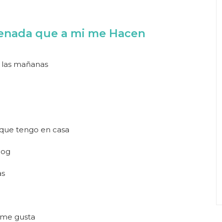
denada que a mi me Hacen
r las mañanas
 que tengo en casa
log
as
 me gusta