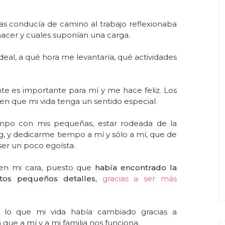
as conducía de camino al trabajo reflexionaba
hacer y cuales suponían una carga.
deal, a qué hora me levantaría, qué actividades
te es importante para mí y me hace feliz
. Los
n que mi vida tenga un sentido especial.
mpo con mis pequeñas, estar rodeada de la
og, y dedicarme tiempo a mí y sólo a mí, que de
er un poco egoísta.
 en mi cara, puesto que
había encontrado la
os pequeños detalles,
gracias a ser más
lo que mi vida había cambiado gracias a
ue a mí y a mi familia nos funciona.